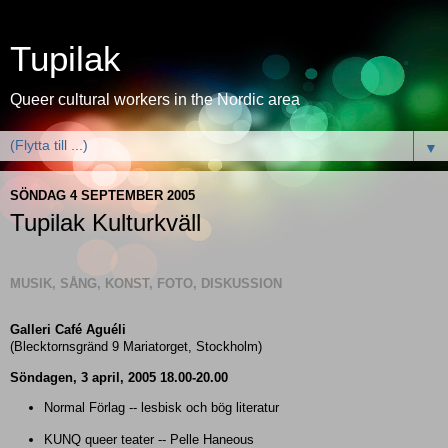
Tupilak
Queer cultural workers in the Nordic area
▼
SÖNDAG 4 SEPTEMBER 2005
Tupilak Kulturkväll
MUSIK, SÅNG, KONST, FOTO, DISKUSSION
Galleri Café Aguéli
(Blecktornsgränd 9 Mariatorget, Stockholm)
Söndagen, 3 april, 2005 18.00-20.00
Normal Förlag -- lesbisk och bög literatur
KUNQ queer teater -- Pelle Haneous