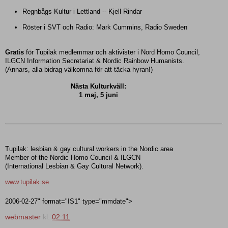
Regnbågs Kultur i Lettland -- Kjell Rindar
Röster i SVT och Radio: Mark Cummins, Radio Sweden
Gratis
för Tupilak medlemmar och aktivister i Nord Homo Council,
ILGCN Information Secretariat & Nordic Rainbow Humanists.
(Annars, alla bidrag välkomna för att täcka hyran!)
Nästa Kulturkväll:
1 maj, 5 juni
Tupilak: lesbian & gay cultural workers in the Nordic area
Member of the Nordic Homo Council & ILGCN
(International Lesbian & Gay Cultural Network).
www.tupilak.se
2006-02-27
" format="IS1" type="mmdate">
webmaster
kl.
02:11